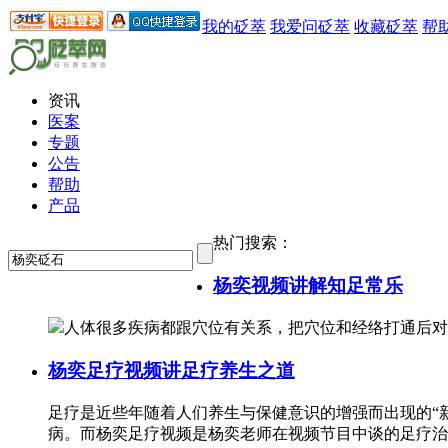
我的砭萃
我爱问砭萃
收藏砭萃
帮
资讯
医案
专题
公告
帮助
产品
热门搜索：
杨奕视频讲解知足常乐
人体很多疾病都跟穴位有关系，把穴位和经络打通后对
杨奕足疗视频讲足疗养生之道
足疗是近些年随着人们养生与保健意识的增强而出现的“
病。而杨奕足疗视频是杨奕老师在视频节目中谈的足疗治