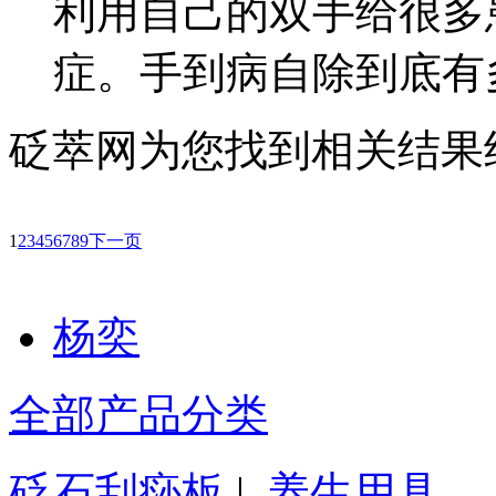
利用自己的双手给很多
症。手到病自除到底有
砭萃网为您找到相关结果约
1
2
3
4
5
6
7
8
9
下一页
杨奕
全部产品分类
砭石刮痧板
|
养生用具