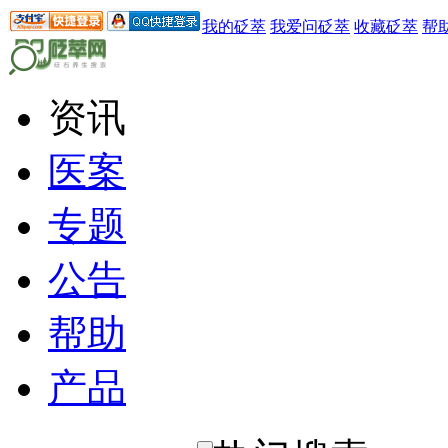
我的砭萃
我爱问砭萃
收藏砭萃
帮
资讯
医案
专题
公告
帮助
产品