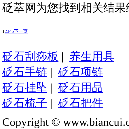
砭萃网为您找到相关结果约
1
2
3
4
5
下一页
砭石刮痧板
|
养生用具
砭石手链
|
砭石项链
砭石挂坠
|
砭石用品
砭石梳子
|
砭石把件
Copyright © www.biancui.co