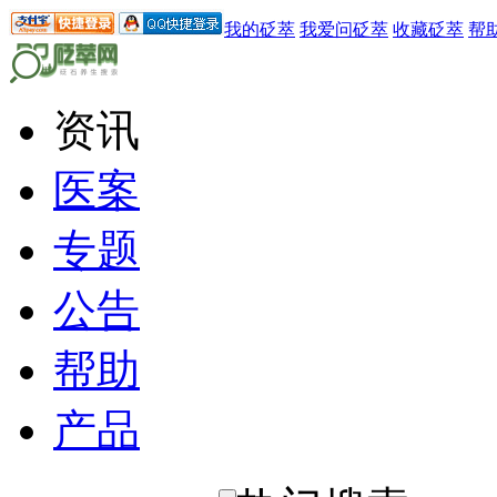
我的砭萃
我爱问砭萃
收藏砭萃
帮
资讯
医案
专题
公告
帮助
产品