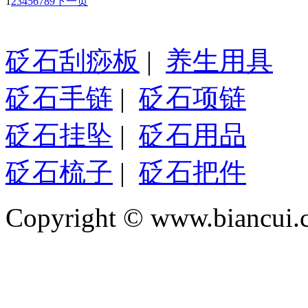
1
2
3
4
5
6
7
8
9
下一页
砭石刮痧板
|
养生用具
砭石手链
|
砭石项链
砭石挂坠
|
砭石用品
砭石梳子
|
砭石把件
Copyright © www.biancui.co