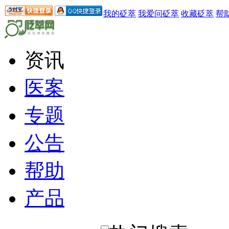
我的砭萃
我爱问砭萃
收藏砭萃
帮
资讯
医案
专题
公告
帮助
产品