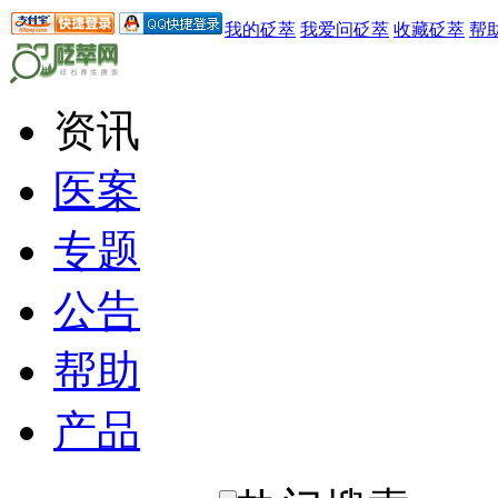
我的砭萃
我爱问砭萃
收藏砭萃
帮
资讯
医案
专题
公告
帮助
产品