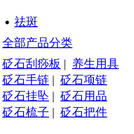
祛斑
全部产品分类
砭石刮痧板
|
养生用具
砭石手链
|
砭石项链
砭石挂坠
|
砭石用品
砭石梳子
|
砭石把件