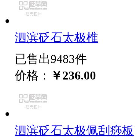
泗滨砭石太极椎
已售出9483件
价格：
￥236.00
泗滨砭石太极佩刮痧板