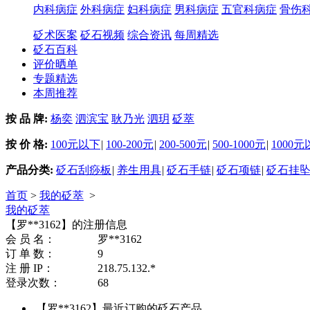
内科病症
外科病症
妇科病症
男科病症
五官科病症
骨伤
砭术医案
砭石视频
综合资讯
每周精选
砭石百科
评价晒单
专题精选
本周推荐
按 品 牌:
杨奕
泗滨宝
耿乃光
泗玥
砭萃
按 价 格:
100元以下
|
100-200元
|
200-500元
|
500-1000元
|
1000
产品分类:
砭石刮痧板
|
养生用具
|
砭石手链
|
砭石项链
|
砭石挂
首页
>
我的砭萃
>
我的砭萃
【罗**3162】的注册信息
会 员 名：
罗**3162
订 单 数：
9
注 册 IP：
218.75.132.*
登录次数：
68
【罗**3162】最近订购的砭石产品