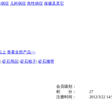
科病症
儿科病症
急性病症
保健及其它
元以上
查看全部产品>>
坠
|
砭石用品
|
砭石梳子
|
砭石腰带
会员级别：
积 分：
27
注册时间：
2012/3/22 14: