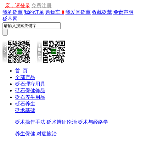
亲，请登录
免费注册
我的砭萃
我的订单
购物车
0
我爱问砭萃
收藏砭萃
免责声明
砭萃网
首 页
全部产品
砭石理疗用具
砭石保健饰品
砭石养生用品
砭石养生
砭术基础
砭术操作手法
砭术辨证论治
砭术与经络学
养生保健
对症施治