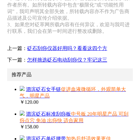
作者所有。如所转载内容中包含“极限化”或“功能性用
词”，我司声明其全部失效，所转载内容亦不作为广告商
品描述及公司宣传介绍依据。
3、如果您对砭萃网所载内容有任何异议，欢迎与我司进
行联系，我们会在第一时间进行整改或删除。
上一篇：
砭石刮痧仪器好用吗？看看这四个方
下一篇：
怎样挑选砭石电动刮痧仪？牢记这三
推荐产品
泗滨砭石女手链
促进血液微循环，外观简单大
气，明星产品
￥120.00
泗滨砭石标准刮痧板
中号板 20年明星产品 可刮
痧点穴 免油 出痧快 适合家用
￥158.00
泗滨砭石单砭腰带
加热后舒适效果更佳