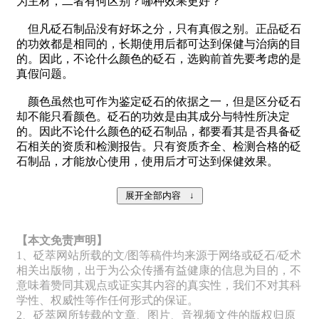
为主材，二者有何区别？哪种效果更好？
但凡砭石制品没有好坏之分，只有真假之别。正品砭石
的功效都是相同的，长期使用后都可达到保健与治病的目
的。因此，不论什么颜色的砭石，选购前首先要考虑的是
真假问题。
颜色虽然也可作为鉴定砭石的依据之一，但是区分砭石
却不能只看颜色。砭石的功效是由其成分与特性所决定
的。因此不论什么颜色的砭石制品，都要看其是否具备砭
石相关的资质和检测报告。只有资质齐全、检测合格的砭
石制品，才能放心使用，使用后才可达到保健效果。
【本文免责声明】
1、砭萃网站所载的文/图等稿件均来源于网络或砭石/砭术
相关出版物，出于为公众传播有益健康的信息为目的，不
意味着赞同其观点或证实其内容的真实性，我们不对其科
学性、权威性等作任何形式的保证。
2、砭萃网所转载的文章、图片、音视频文件的版权归原