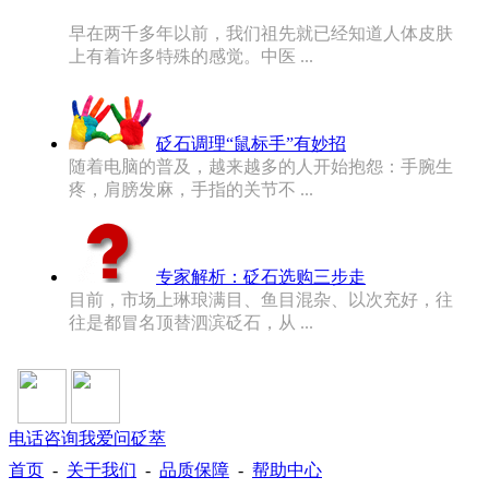
早在两千多年以前，我们祖先就已经知道人体皮肤
上有着许多特殊的感觉。中医 ...
砭石调理“鼠标手”有妙招
随着电脑的普及，越来越多的人开始抱怨：手腕生
疼，肩膀发麻，手指的关节不 ...
专家解析：砭石选购三步走
目前，市场上琳琅满目、鱼目混杂、以次充好，往
往是都冒名顶替泗滨砭石，从 ...
电话咨询
我爱问砭萃
首页
-
关于我们
-
品质保障
-
帮助中心