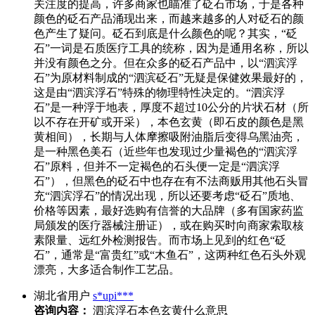
关注度的提高，许多商家也瞄准了砭石市场，于是各种
颜色的砭石产品涌现出来，而越来越多的人对砭石的颜
色产生了疑问。砭石到底是什么颜色的呢？其实，“砭
石”一词是石质医疗工具的统称，因为是通用名称，所以
并没有颜色之分。但在众多的砭石产品中，以“泗滨浮
石”为原材料制成的“泗滨砭石”无疑是保健效果最好的，
这是由“泗滨浮石”特殊的物理特性决定的。“泗滨浮
石”是一种浮于地表，厚度不超过10公分的片状石材（所
以不存在开矿或开采），本色玄黄（即石皮的颜色是黑
黄相间），长期与人体摩擦吸附油脂后变得乌黑油亮，
是一种黑色美石（近些年也发现过少量褐色的“泗滨浮
石”原料，但并不一定褐色的石头便一定是“泗滨浮
石”），但黑色的砭石中也存在有不法商贩用其他石头冒
充“泗滨浮石”的情况出现，所以还要考虑“砭石”质地、
价格等因素，最好选购有信誉的大品牌（多有国家药监
局颁发的医疗器械注册证），或在购买时向商家索取核
素限量、远红外检测报告。而市场上见到的红色“砭
石”，通常是“富贵红”或“木鱼石”，这两种红色石头外观
漂亮，大多适合制作工艺品。
湖北省用户
s*upi***
咨询内容：
泗滨浮石本色玄黄什么意思