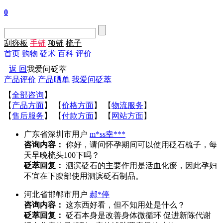
0
刮痧板
手链
项链
梳子
首页
购物
砭术
百科
评价
返 回
我爱问砭萃
产品评价
产品晒单
我爱问砭萃
【
全部咨询
】
【
产品方面
】
【
价格方面
】
【
物流服务
】
【
售后服务
】
【
付款方面
】
【
网站方面
】
广东省深圳市用户
m*ss幸***
咨询内容：
你好，请问怀孕期间可以使用砭石梳子，每
天早晚梳头100下吗？
砭萃回复：
泗滨砭石的主要作用是活血化瘀，因此孕妇
不宜在下腹部使用泗滨砭石制品。
河北省邯郸市用户
郝*停
咨询内容：
这东西好看，但不知用处是什么？
砭萃回复：
砭石本身是改善身体微循环 促进新陈代谢