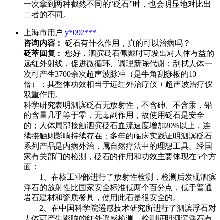
一次拿到两种截然不同的“砭石”时，也会明显地对比出
二者的不同。
上海市用户
y*092***
咨询内容：
砭石有什么作用，真的可以治病吗？
砭萃回复：
您好，泗滨砭石佩戴时可发出对人体有益的
远红外射线，促进微循环、调理新陈代谢；刮拭人体一
次可产生3700余次超声波脉冲（是牛角刮痧板的10
倍）；其整体功效相当于远红外治疗仪 + 超声波治疗仪
双重作用。
科学研究表明泗滨砭石无放射性，不含砷、不含汞，铅
的含量几乎等于零，无毒副作用，故使用砭石是安全
的；人体局部接触泗滨砭石血流速度增加20%以上，连
续接触则影响持续存在；多年的临床实践证明泗滨砭石
系列产品是内病外治，属自然疗法中的理想工具。经国
家有关部门的检测，砭石的作用和功效主要体现在5个方
面：
1、在核工业部进行了放射性检测，检测后发现泗滨
浮石的放射性比国家安全标准低两个百分点，低于普通
岩石建材和瓷质餐具，使用此石是很安全的。
2、在中国科学院遥感技术研究所进行了泗滨浮石对
人体可产生影响的红外遥感检测，检测证明泗滨浮石有