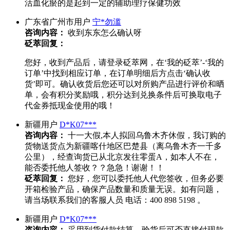
活血化瘀的是起到一定的辅助理疗保健功效
广东省广州市用户
宁*勿滥
咨询内容：
收到东东怎么确认呀
砭萃回复：
您好，收到产品后，请登录砭萃网，在‘我的砭萃’-‘我的
订单’中找到相应订单，在订单明细后方点击‘确认收
货’即可。确认收货后您还可以对所购产品进行评价和晒
单，会有积分奖励哦，积分达到兑换条件后可换取电子
代金券抵现金使用的哦！
新疆用户
D*K07***
咨询内容：
十一大假,本人拟回乌鲁木齐休假，我订购的
货物送货点为新疆喀什地区巴楚县（离乌鲁木齐一千多
公里），经查询货已从北京发往零蛋A，如本人不在，
能否委托他人签收？？急急！谢谢！！
砭萃回复：
您好，您可以委托他人代您签收，但务必要
开箱检验产品，确保产品数量和质量无误。如有问题，
请当场联系我们的客服人员 电话：400 898 5198 。
新疆用户
D*K07***
咨询内容：
采用到货付款结算，验货后可否直接付现款