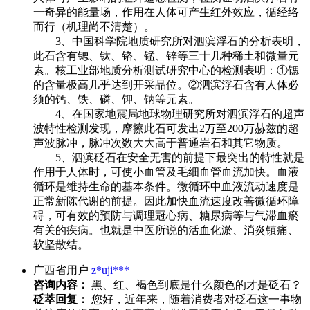
一奇异的能量场，作用在人体可产生红外效应，循经络
而行（机理尚不清楚）。
3、中国科学院地质研究所对泗滨浮石的分析表明，
此石含有锶、钛、铬、锰、锌等三十几种稀土和微量元
素。核工业部地质分析测试研究中心的检测表明：①锶
的含量极高几乎达到开采品位。②泗滨浮石含有人体必
须的钙、铁、磷、钾、钠等元素。
4、在国家地震局地球物理研究所对泗滨浮石的超声
波特性检测发现，摩擦此石可发出2万至200万赫兹的超
声波脉冲，脉冲次数大大高于普通岩石和其它物质。
5、泗滨砭石在安全无害的前提下最突出的特性就是
作用于人体时，可使小血管及毛细血管血流加快。血液
循环是维持生命的基本条件。微循环中血液流动速度是
正常新陈代谢的前提。因此加快血流速度改善微循环障
碍，可有效的预防与调理冠心病、糖尿病等与气滞血瘀
有关的疾病。也就是中医所说的活血化淤、消炎镇痛、
软坚散结。
广西省用户
z*uji***
咨询内容：
黑、红、褐色到底是什么颜色的才是砭石？
砭萃回复：
您好，近年来，随着消费者对砭石这一事物