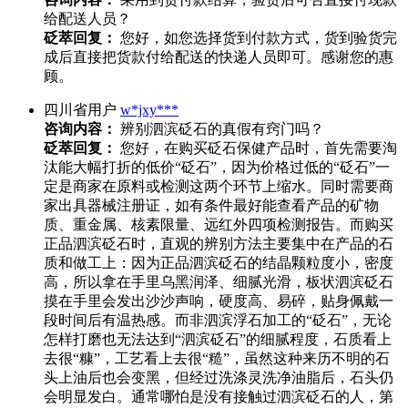
给配送人员？
砭萃回复：
您好，如您选择货到付款方式，货到验货完
成后直接把货款付给配送的快递人员即可。感谢您的惠
顾。
四川省用户
w*jxy***
咨询内容：
辨别泗滨砭石的真假有窍门吗？
砭萃回复：
您好，在购买砭石保健产品时，首先需要淘
汰能大幅打折的低价“砭石”，因为价格过低的“砭石”一
定是商家在原料或检测这两个环节上缩水。同时需要商
家出具器械注册证，如有条件最好能查看产品的矿物
质、重金属、核素限量、远红外四项检测报告。而购买
正品泗滨砭石时，直观的辨别方法主要集中在产品的石
质和做工上：因为正品泗滨砭石的结晶颗粒度小，密度
高，所以拿在手里乌黑润泽、细腻光滑，板状泗滨砭石
摸在手里会发出沙沙声响，硬度高、易碎，贴身佩戴一
段时间后有温热感。而非泗滨浮石加工的“砭石”，无论
怎样打磨也无法达到“泗滨砭石”的细腻程度，石质看上
去很“糠”，工艺看上去很“糙”，虽然这种来历不明的石
头上油后也会变黑，但经过洗涤灵洗净油脂后，石头仍
会明显发白。通常哪怕是没有接触过泗滨砭石的人，第