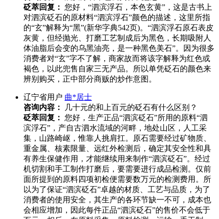
砭萃回复：
您好，“泗滨浮石，本色玄黄”，这是古书上
对泗滨砭石的原材料“泗滨浮石”颜色的描述，这里所指
的“玄”解释为“黑”(新华字典542页)。“泗滨浮石原石表皮
灰黄，但经抛光、打磨工艺制成后为黑色，长期吸附人
体油脂后会变的乌黑油亮，是一种黑色美石”。因为很多
消费者对“玄”字不了解，商家故而将该字解释为红色或
褐色，以此兜售自家三无产品。所以单凭砭石的颜色来
辨别购买，正中部分商贩的炒作意图。
辽宁省用户
曲*居士
咨询内容：
几十元的和上百元的砭石有什么区别？
砭萃回复：
您好，生产正品“泗滨砭石”所用的原料“泗
滨浮石”，产自古泗水流域的河畔，地处山区，人工采
集，山路崎岖，惟靠人挑肩扛。原石需要经过矿物质、
重金属、核素限量、远红外检测后，确定其安全性和具
有养生保健作用，才能继续用来制作“泗滨砭石”。经过
机切割和手工制作打磨后，要需要进行成品检测。仅前
面所提到的原料四项初检便需要数万元的检测费用。所
以为了保证“泗滨砭石”卓越的材质、工艺与品质，为了
消费者的使用安全，其生产的各环节缺一不可，成本也
会相应增加，因此每件正品“泗滨砭石”的售价不会低于