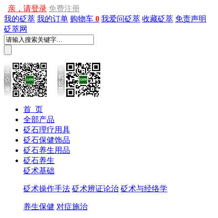
亲，请登录
免费注册
我的砭萃
我的订单
购物车
0
我爱问砭萃
收藏砭萃
免责声明
砭萃网
首 页
全部产品
砭石理疗用具
砭石保健饰品
砭石养生用品
砭石养生
砭术基础
砭术操作手法
砭术辨证论治
砭术与经络学
养生保健
对症施治