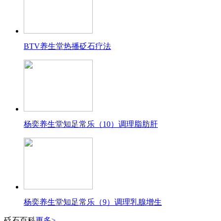
BTV养生堂热播砭石疗法
杨奕养生堂知足常乐（10）调理脂肪肝
杨奕养生堂知足常乐（9）调理乳腺增生
砭石百科
更多>