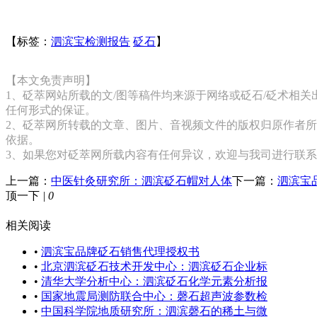
【标签：
泗滨宝检测报告
砭石
】
【本文免责声明】
1、砭萃网站所载的文/图等稿件均来源于网络或砭石/砭术相
任何形式的保证。
2、砭萃网所转载的文章、图片、音视频文件的版权归原作者所
依据。
3、如果您对砭萃网所载内容有任何异议，欢迎与我司进行联
上一篇：
中医针灸研究所：泗滨砭石帽对人体
下一篇：
泗滨宝
顶一下
|
0
相关阅读
•
泗滨宝品牌砭石销售代理授权书
•
北京泗滨砭石技术开发中心：泗滨砭石企业标
•
清华大学分析中心：泗滨砭石化学元素分析报
•
国家地震局测防联合中心：磬石超声波参数检
•
中国科学院地质研究所：泗滨磬石的稀土与微