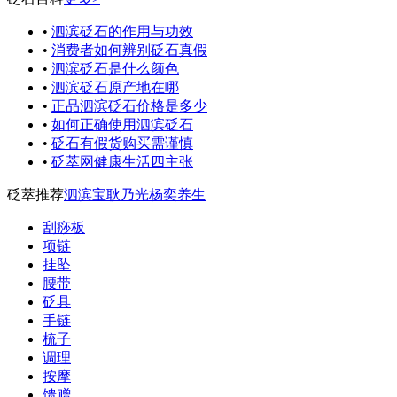
•
泗滨砭石的作用与功效
•
消费者如何辨别砭石真假
•
泗滨砭石是什么颜色
•
泗滨砭石原产地在哪
•
正品泗滨砭石价格是多少
•
如何正确使用泗滨砭石
•
砭石有假货购买需谨慎
•
砭萃网健康生活四主张
砭萃推荐
泗滨宝
耿乃光
杨奕养生
刮痧板
项链
挂坠
腰带
砭具
手链
梳子
调理
按摩
馈赠