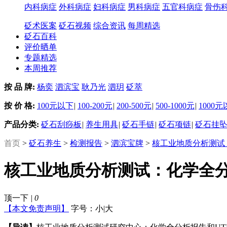
内科病症
外科病症
妇科病症
男科病症
五官科病症
骨伤
砭术医案
砭石视频
综合资讯
每周精选
砭石百科
评价晒单
专题精选
本周推荐
按 品 牌:
杨奕
泗滨宝
耿乃光
泗玥
砭萃
按 价 格:
100元以下
|
100-200元
|
200-500元
|
500-1000元
|
1000
产品分类:
砭石刮痧板
|
养生用具
|
砭石手链
|
砭石项链
|
砭石挂
首页
>
砭石养生
>
检测报告
>
泗滨宝牌
>
核工业地质分析测试
核工业地质分析测试：化学全分
顶一下
|
0
【本文免责声明】
字号：
小
|
大