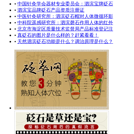
•
中国针灸学会器材专业委员会：泗滨宝牌砭石
•
泗滨宝品牌砭石产品资质注册证
•
中医针灸研究所：泗滨砭石帽对人体微循环影
•
中科院遥感研究所：泗滨磬石作用人体的红外
•
北京市海淀区质量技术监督局产品标准登记注
•
真砭石的图片是什么样的？赶紧看看！
•
天然泗滨砭石功能是什么？调治原理是什么？