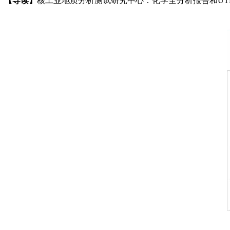
【导读】
核工业地质分析测试研究中心：化学全分析报告和UT