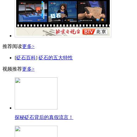
推荐阅读
更多>
[
砭石百科
]
砭石的五大特性
视频推荐
更多>
探秘砭石背后的真假流言！