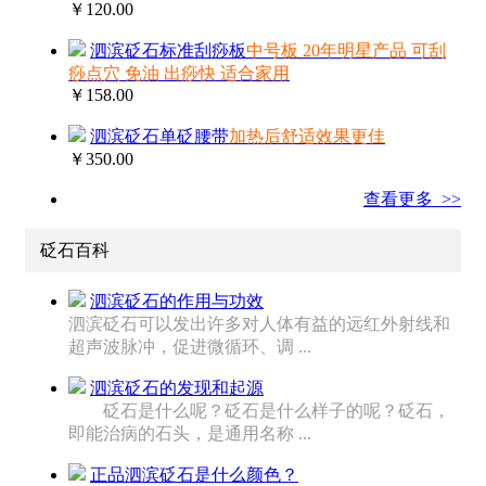
￥120.00
泗滨砭石标准刮痧板
中号板 20年明星产品 可刮
痧点穴 免油 出痧快 适合家用
￥158.00
泗滨砭石单砭腰带
加热后舒适效果更佳
￥350.00
查看更多 >>
砭石百科
泗滨砭石的作用与功效
泗滨砭石可以发出许多对人体有益的远红外射线和
超声波脉冲，促进微循环、调 ...
泗滨砭石的发现和起源
砭石是什么呢？砭石是什么样子的呢？砭石，
即能治病的石头，是通用名称 ...
正品泗滨砭石是什么颜色？