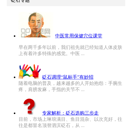
砭石专题
中医常用保健穴位课堂
早在两千多年以前，我们祖先就已经知道人体皮肤
上有着许多特殊的感觉。中医 ...
砭石调理“鼠标手”有妙招
随着电脑的普及，越来越多的人开始抱怨：手腕生
疼，肩膀发麻，手指的关节不 ...
专家解析：砭石选购三步走
目前，市场上琳琅满目、鱼目混杂、以次充好，往
往是都冒名顶替泗滨砭石，从 ...