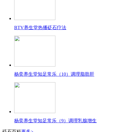
BTV养生堂热播砭石疗法
杨奕养生堂知足常乐（10）调理脂肪肝
杨奕养生堂知足常乐（9）调理乳腺增生
砭石百科
更多>