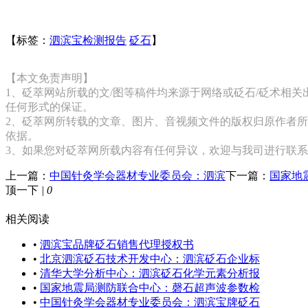
【标签：
泗滨宝检测报告
砭石
】
【本文免责声明】
1、砭萃网站所载的文/图等稿件均来源于网络或砭石/砭术相
任何形式的保证。
2、砭萃网所转载的文章、图片、音视频文件的版权归原作者所
依据。
3、如果您对砭萃网所载内容有任何异议，欢迎与我司进行联
上一篇：
中国针灸学会器材专业委员会：泗滨
下一篇：
国家地
顶一下
|
0
相关阅读
•
泗滨宝品牌砭石销售代理授权书
•
北京泗滨砭石技术开发中心：泗滨砭石企业标
•
清华大学分析中心：泗滨砭石化学元素分析报
•
国家地震局测防联合中心：磬石超声波参数检
•
中国针灸学会器材专业委员会：泗滨宝牌砭石