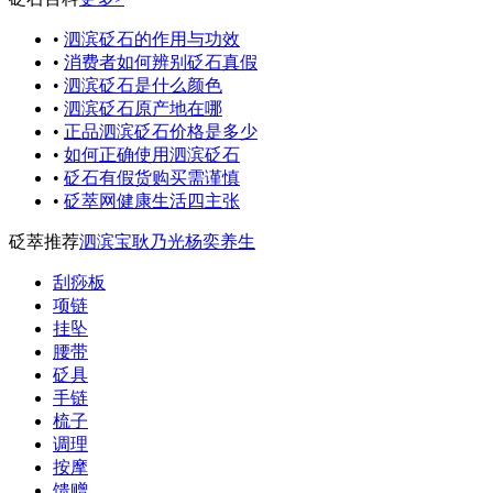
•
泗滨砭石的作用与功效
•
消费者如何辨别砭石真假
•
泗滨砭石是什么颜色
•
泗滨砭石原产地在哪
•
正品泗滨砭石价格是多少
•
如何正确使用泗滨砭石
•
砭石有假货购买需谨慎
•
砭萃网健康生活四主张
砭萃推荐
泗滨宝
耿乃光
杨奕养生
刮痧板
项链
挂坠
腰带
砭具
手链
梳子
调理
按摩
馈赠