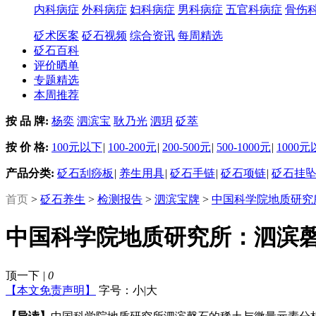
内科病症
外科病症
妇科病症
男科病症
五官科病症
骨伤
砭术医案
砭石视频
综合资讯
每周精选
砭石百科
评价晒单
专题精选
本周推荐
按 品 牌:
杨奕
泗滨宝
耿乃光
泗玥
砭萃
按 价 格:
100元以下
|
100-200元
|
200-500元
|
500-1000元
|
1000
产品分类:
砭石刮痧板
|
养生用具
|
砭石手链
|
砭石项链
|
砭石挂
首页
>
砭石养生
>
检测报告
>
泗滨宝牌
>
中国科学院地质研究
中国科学院地质研究所：泗滨
顶一下
|
0
【本文免责声明】
字号：
小
|
大