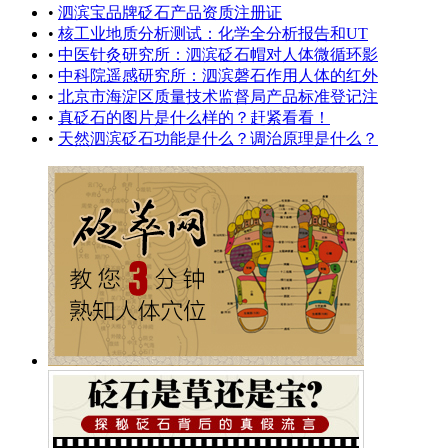
•
泗滨宝品牌砭石产品资质注册证
•
核工业地质分析测试：化学全分析报告和UT
•
中医针灸研究所：泗滨砭石帽对人体微循环影
•
中科院遥感研究所：泗滨磬石作用人体的红外
•
北京市海淀区质量技术监督局产品标准登记注
•
真砭石的图片是什么样的？赶紧看看！
•
天然泗滨砭石功能是什么？调治原理是什么？