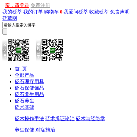
亲，请登录
免费注册
我的砭萃
我的订单
购物车
0
我爱问砭萃
收藏砭萃
免责声明
砭萃网
首 页
全部产品
砭石理疗用具
砭石保健饰品
砭石养生用品
砭石养生
砭术基础
砭术操作手法
砭术辨证论治
砭术与经络学
养生保健
对症施治