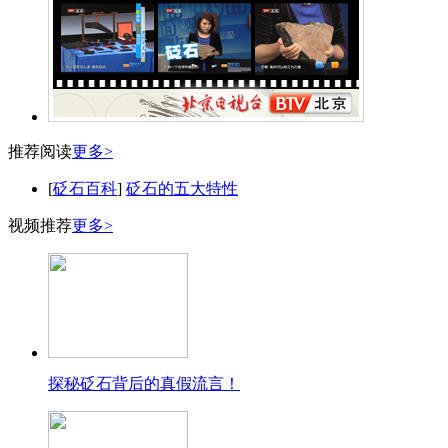
推荐阅读
更多>
[
砭石百科
]
砭石的五大特性
视频推荐
更多>
探秘砭石背后的真假流言！