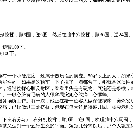
疙瘩，这属于器质性的病变。50岁以上的人，如果心脏反射区有
揉，顺9圈，逆6圈。然后在膻中穴按揉，顺36圈，逆24圈。
逆转100下。
100下。
会有一个小硬疙瘩，这属于器质性的病变。50岁以上的人，如果
功能性的；如果是这辆车一下子撞了，圈都弯了，那就是器质性
时，通过按揉心脏反射区，看看里头是有硬物、气泡还是条棱，
。一般心脏有毛病的人很容易突犯心绞痛、心悸等。
务场所工作。有一次，他正在给一位客人做保健按摩，突然发现
绞痛，已经做过三处搭桥，但现在每天还是得疼几回。杨奕老师这
左右分4点，右分别按揉，顺9圈，逆6圈，梳理膻中穴周围，
，这样就又达到一个五行生克的平衡。短短几分钟以后，那个人就