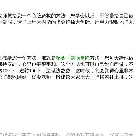
师教给您一个心脏急救的方法，您学会以后，不管是给自己做
不舒服，请马上用大拇指的指尖掐揉大鱼际。用重力狠狠地掐九
师教给您一个方法，那就是
杨奕手到病自除
方法，您每天给他做
要保持安静，心里也要很平和。这个方法也可以自己给自己做，不
00下，逆转100下，边做边数数。这时候，您会觉得心里非常
心脏都照顾到，杨奕老师一般建议大家用大拇指横着往上推，这
同其观点或证实其内容的真实性，我们不对其科学性、权威性等作