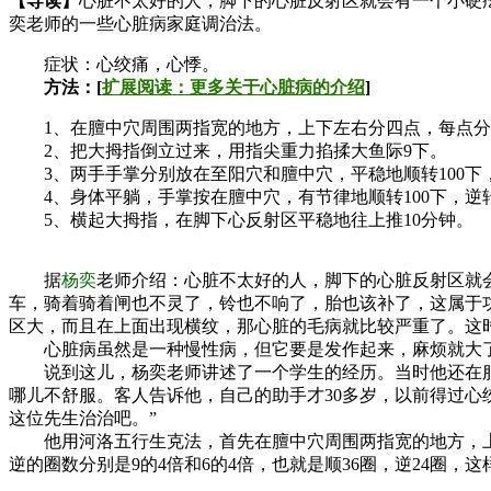
【导读】
心脏不太好的人，脚下的心脏反射区就会有一个小硬
奕老师的一些心脏病家庭调治法。
症状：心绞痛，心悸。
方法：[
扩展阅读：
更多关于心脏病的介绍
]
1、在膻中穴周围两指宽的地方，上下左右分四点，每点分别按
2、把大拇指倒立过来，用指尖重力掐揉大鱼际9下。
3、两手手掌分别放在至阳穴和膻中穴，平稳地顺转100下，
4、身体平躺，手掌按在膻中穴，有节律地顺转100下，逆转
5、横起大拇指，在脚下心反射区平稳地往上推10分钟。
据
杨奕
老师介绍：心脏不太好的人，脚下的心脏反射区就
车，骑着骑着闸也不灵了，铃也不响了，胎也该补了，这属于
区大，而且在上面出现横纹，那心脏的毛病就比较严重了。这
心脏病虽然是一种慢性病，但它要是发作起来，麻烦就大了
说到这儿，杨奕老师讲述了一个学生的经历。当时他还在服
哪儿不舒服。客人告诉他，自己的助手才30多岁，以前得过心
这位先生治治吧。”
他用河洛五行生克法，首先在膻中穴周围两指宽的地方，上下
逆的圈数分别是9的4倍和6的4倍，也就是顺36圈，逆24圈