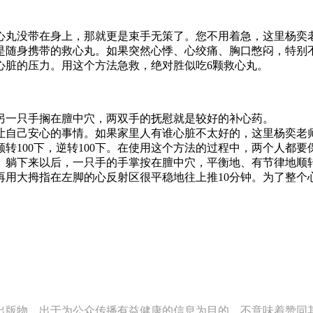
丸没带在身上，那就更是束手无策了。您不用着急，这里杨奕老
是随身携带的救心丸。如果突然心悸、心绞痛、胸口憋闷，特别
心脏的压力。用这个方法急救，绝对胜似吃6颗救心丸。
一只手搁在膻中穴，两双手的抚慰就是较好的补心药。
自己安心的事情。如果家里人有谁心脏不太好的，这里杨奕老
转100下，逆转100下。在使用这个方法的过程中，两个人都
躺下来以后，一只手的手掌按在膻中穴，平衡地、有节律地顺转1
再用大拇指在左脚的心反射区很平稳地往上推10分钟。为了整个
关出版物，出于为公众传播有益健康的信息为目的，不意味着赞