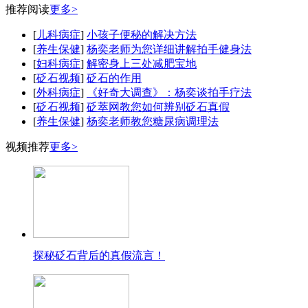
推荐阅读
更多>
[
儿科病症
]
小孩子便秘的解决方法
[
养生保健
]
杨奕老师为您详细讲解拍手健身法
[
妇科病症
]
解密身上三处减肥宝地
[
砭石视频
]
砭石的作用
[
外科病症
]
《好奇大调查》：杨奕谈拍手疗法
[
砭石视频
]
砭萃网教您如何辨别砭石真假
[
养生保健
]
杨奕老师教您糖尿病调理法
视频推荐
更多>
探秘砭石背后的真假流言！