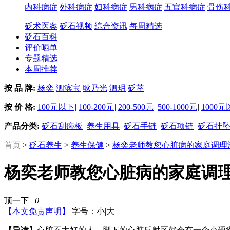
内科病症
外科病症
妇科病症
男科病症
五官科病症
骨伤
砭术医案
砭石视频
综合资讯
每周精选
砭石百科
评价晒单
专题精选
本周推荐
按 品 牌:
杨奕
泗滨宝
耿乃光
泗玥
砭萃
按 价 格:
100元以下
|
100-200元
|
200-500元
|
500-1000元
|
1000
产品分类:
砭石刮痧板
|
养生用具
|
砭石手链
|
砭石项链
|
砭石挂
首页
>
砭石养生
>
养生保健
>
杨奕老师教您心脏病的家庭调理
杨奕老师教您心脏病的家庭调
顶一下
|
0
【本文免责声明】
字号：
小
|
大