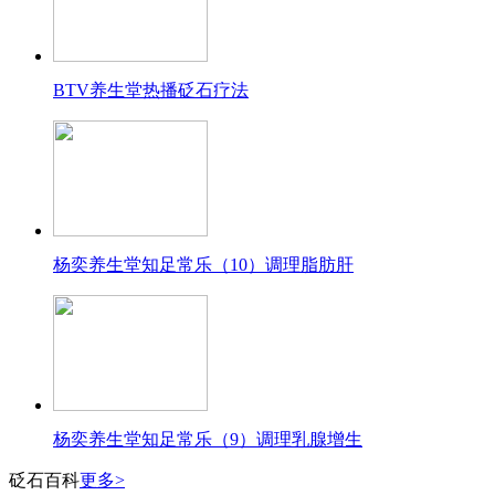
BTV养生堂热播砭石疗法
杨奕养生堂知足常乐（10）调理脂肪肝
杨奕养生堂知足常乐（9）调理乳腺增生
砭石百科
更多>