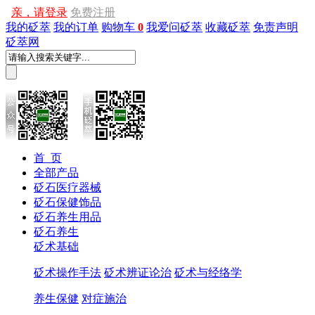
亲，请登录
免费注册
我的砭萃
我的订单
购物车
0
我爱问砭萃
收藏砭萃
免责声明
砭萃网
首 页
全部产品
砭石医疗器械
砭石保健饰品
砭石养生用品
砭石养生
砭术基础
砭术操作手法
砭术辨证论治
砭术与经络学
养生保健
对症施治