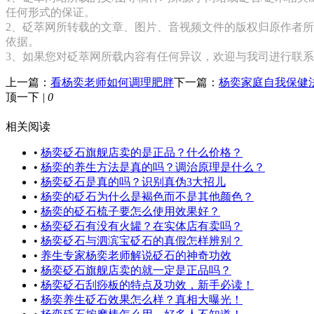
任何形式的保证。
2、砭萃网所转载的文章、图片、音视频文件的版权归原作者所
依据。
3、如果您对砭萃网所载内容有任何异议，欢迎与我司进行联
上一篇：
看杨奕老师如何调理肥胖
下一篇：
杨奕家庭自我保健
顶一下
|
0
相关阅读
•
杨奕砭石旗舰店卖的是正品？什么价格？
•
杨奕的养生方法是真的吗？调治原理是什么？
•
杨奕砭石是真的吗？识别真伪3大招儿
•
杨奕的砭石为什么是褐色而不是其他颜色？
•
杨奕的砭石梳子要怎么使用效果好？
•
杨奕砭石有没有火罐？在实体店有卖吗？
•
杨奕砭石与泗滨宝砭石的真假怎样辨别？
•
养生专家杨奕老师解说砭石的神奇功效
•
杨奕砭石旗舰店卖的就一定是正品吗？
•
杨奕砭石刮痧板的特点及功效，新手必读！
•
杨奕养生砭石效果怎么样？真相大曝光！