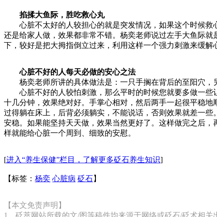
掐揉大鱼际，胜吃救心丸
心脏不太好的人较担心的就是突发情况，如果这个时候救心
还是给家人做，效果都非常不错。杨奕老师说过左手大鱼际就
下，较好是把大拇指倒立过来，利用这样一个强力刺激来缓解
心脏不好的人每天必做的安心之法
杨奕老师所讲的具体做法是：一只手搁在背后的至阳穴，另
心脏不好的人较怕刺激，那么平时的时候您就要多做一些让
十几分钟，效果绝对好。手掌心相对，然后两手一起很平稳地顺
过得躺在床上，后背必须躺实，不能说话，否则效果就差一些。
安稳。如果能坚持天天做，效果当然更好了。这样做完之后，
样就能给心脏一个周到、细致的安慰。
[
进入“养生保健”栏目，了解更多砭石养生知识
]
【标签：
杨奕
心脏病
砭石
】
【本文免责声明】
1、砭萃网站所载的文/图等稿件均来源于网络或砭石/砭术相