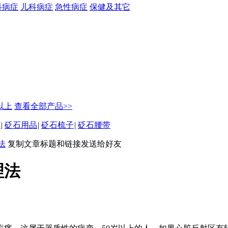
科病症
儿科病症
急性病症
保健及其它
元以上
查看全部产品>>
坠
|
砭石用品
|
砭石梳子
|
砭石腰带
法
复制文章标题和链接发送给好友
理法