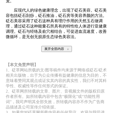
宠。
应现代人的绿色健康理念，出现了砭石美容。砭石美
容包括砭石刮痧，砭石推油，砭石房等美容养颜的方法。
砭石美容采用了砭石这种具有理疗作用的天然玉石做调
理，通过砭石这种能量石所具有的特性给人体进行亚健康
调理。砭石与经络及俞穴相结合，可促进血流速度，改善
微循环，是无创无损原生态绿色美容法。
【本文免责声明】
1、砭萃网站所载的文/图等稿件均来源于网络或砭石/砭术
相关出版物，出于为公众传播有益健康的信息为目的，不
意味着赞同其观点或证实其内容的真实性，我们不对其科
学性、权威性等作任何形式的保证。
2、砭萃网所转载的文章、图片、音视频文件的版权归原
作者所有。如所转载内容中包含“极限化”或“功能性用
词”，我司声明其全部失效，所转载内容亦不作为广告商
品描述及公司宣传介绍依据。
3、如果您对砭萃网所载内容有任何异议，欢迎与我司进