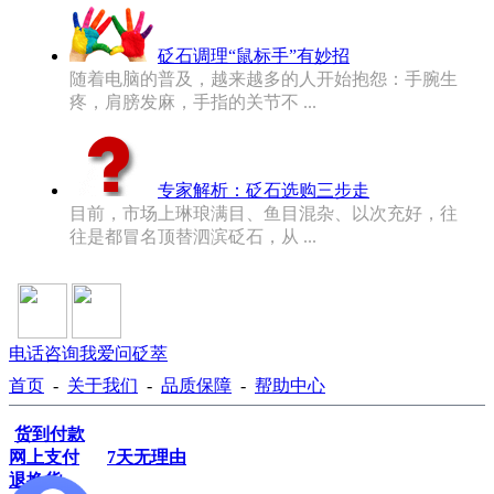
砭石调理“鼠标手”有妙招
随着电脑的普及，越来越多的人开始抱怨：手腕生
疼，肩膀发麻，手指的关节不 ...
专家解析：砭石选购三步走
目前，市场上琳琅满目、鱼目混杂、以次充好，往
往是都冒名顶替泗滨砭石，从 ...
电话咨询
我爱问砭萃
首页
-
关于我们
-
品质保障
-
帮助中心
货到付款
网上支付
7天无理由
退换货