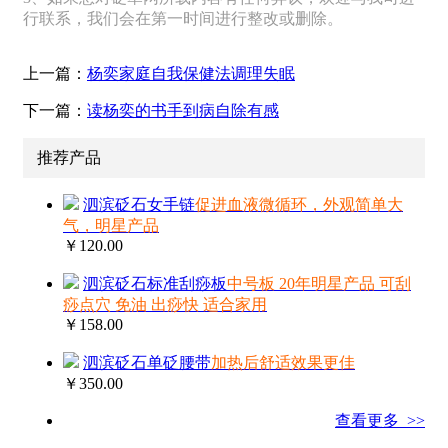
行联系，我们会在第一时间进行整改或删除。
上一篇：
杨奕家庭自我保健法调理失眠
下一篇：
读杨奕的书手到病自除有感
推荐产品
泗滨砭石女手链
促进血液微循环，外观简单大
气，明星产品
￥120.00
泗滨砭石标准刮痧板
中号板 20年明星产品 可刮
痧点穴 免油 出痧快 适合家用
￥158.00
泗滨砭石单砭腰带
加热后舒适效果更佳
￥350.00
查看更多 >>