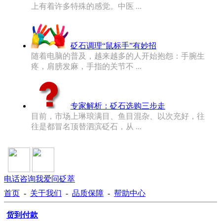
上有着许多特殊的感觉。中医 ...
砭石调理“鼠标手”有妙招
随着电脑的普及，越来越多的人开始抱怨：手腕生
疼，肩膀发麻，手指的关节不 ...
专家解析：砭石选购三步走
目前，市场上琳琅满目、鱼目混杂、以次充好，往
往是都冒名顶替泗滨砭石，从 ...
电话咨询
我爱问砭萃
首页
-
关于我们
-
品质保障
-
帮助中心
货到付款