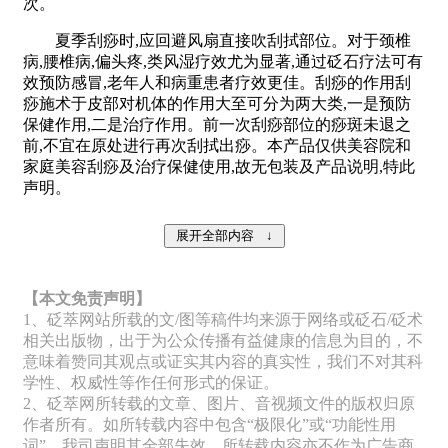
次。
夏季刮痧时,应回避风扇直接吹刮拭部位。对于颈椎
病,腰椎病,偏头疼,类风湿疗效尤为显著,通过砭石疗法可有
效预防感冒,老年人和病重患者疗效更佳。刮痧的作用刮
痧施术于皮部对机体的作用大至可分为两大类,一是预防
保健作用,二是治疗作用。前一次刮痧部位的痧斑未退之
前,不宜在原处进行再次刮拭出痧。本产品仅供美容院和
家庭美容刮痧及治疗保健使用,故无包装及产品说明,特此
声明。
【本文免责声明】
1、砭萃网站所载的文/图等稿件均来源于网络或砭石/砭术
相关出版物，出于为公众传播有益健康的信息为目的，不
意味着赞同其观点或证实其内容的真实性，我们不对其科
学性、权威性等作任何形式的保证。
2、砭萃网所转载的文章、图片、音视频文件的版权归原
作者所有。如所转载内容中包含“极限化”或“功能性用
词”，我司声明其全部失效，所转载内容亦不作为广告商