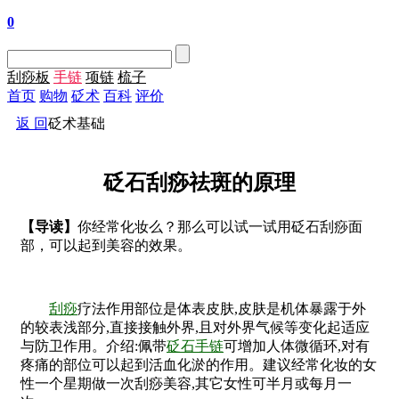
0
刮痧板
手链
项链
梳子
首页
购物
砭术
百科
评价
返 回
砭术基础
砭石刮痧祛斑的原理
【导读】
你经常化妆么？那么可以试一试用砭石刮痧面
部，可以起到美容的效果。
刮痧
疗法作用部位是体表皮肤,皮肤是机体暴露于外
的较表浅部分,直接接触外界,且对外界气候等变化起适应
与防卫作用。介绍:佩带
砭石手链
可增加人体微循环,对有
疼痛的部位可以起到活血化淤的作用。建议经常化妆的女
性一个星期做一次刮痧美容,其它女性可半月或每月一