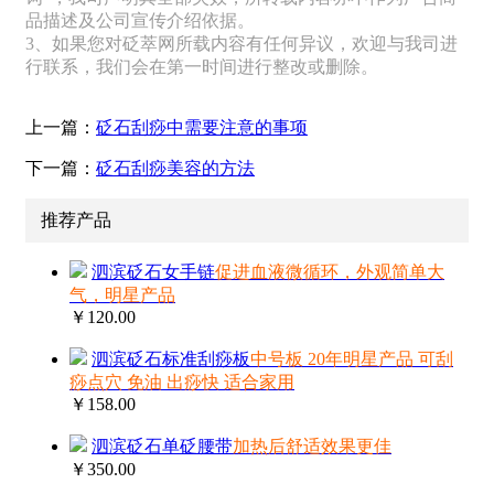
品描述及公司宣传介绍依据。
3、如果您对砭萃网所载内容有任何异议，欢迎与我司进
行联系，我们会在第一时间进行整改或删除。
上一篇：
砭石刮痧中需要注意的事项
下一篇：
砭石刮痧美容的方法
推荐产品
泗滨砭石女手链
促进血液微循环，外观简单大
气，明星产品
￥120.00
泗滨砭石标准刮痧板
中号板 20年明星产品 可刮
痧点穴 免油 出痧快 适合家用
￥158.00
泗滨砭石单砭腰带
加热后舒适效果更佳
￥350.00