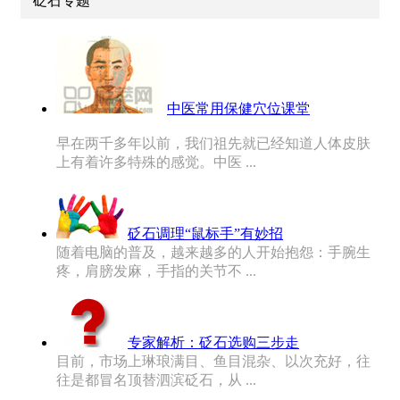
砭石专题
中医常用保健穴位课堂
早在两千多年以前，我们祖先就已经知道人体皮肤
上有着许多特殊的感觉。中医 ...
砭石调理“鼠标手”有妙招
随着电脑的普及，越来越多的人开始抱怨：手腕生
疼，肩膀发麻，手指的关节不 ...
专家解析：砭石选购三步走
目前，市场上琳琅满目、鱼目混杂、以次充好，往
往是都冒名顶替泗滨砭石，从 ...