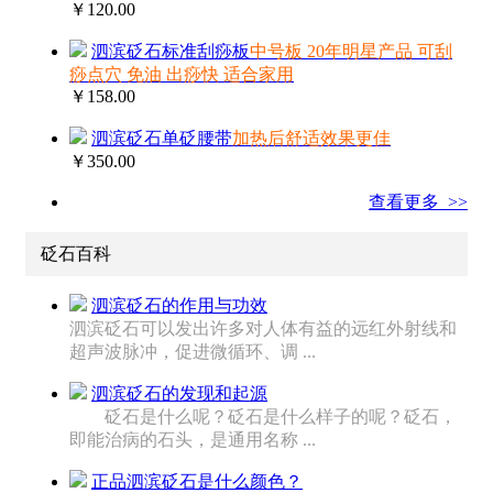
￥120.00
泗滨砭石标准刮痧板
中号板 20年明星产品 可刮
痧点穴 免油 出痧快 适合家用
￥158.00
泗滨砭石单砭腰带
加热后舒适效果更佳
￥350.00
查看更多 >>
砭石百科
泗滨砭石的作用与功效
泗滨砭石可以发出许多对人体有益的远红外射线和
超声波脉冲，促进微循环、调 ...
泗滨砭石的发现和起源
砭石是什么呢？砭石是什么样子的呢？砭石，
即能治病的石头，是通用名称 ...
正品泗滨砭石是什么颜色？