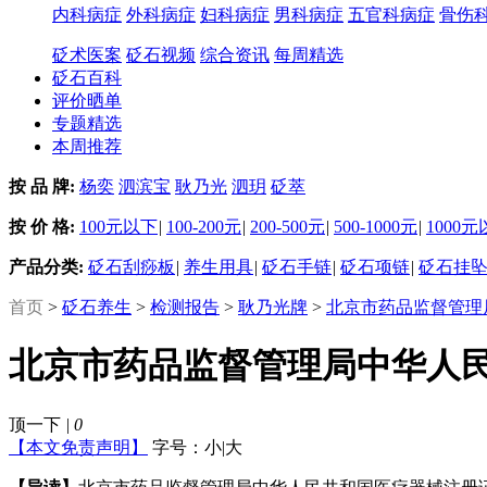
内科病症
外科病症
妇科病症
男科病症
五官科病症
骨伤
砭术医案
砭石视频
综合资讯
每周精选
砭石百科
评价晒单
专题精选
本周推荐
按 品 牌:
杨奕
泗滨宝
耿乃光
泗玥
砭萃
按 价 格:
100元以下
|
100-200元
|
200-500元
|
500-1000元
|
1000
产品分类:
砭石刮痧板
|
养生用具
|
砭石手链
|
砭石项链
|
砭石挂
首页
>
砭石养生
>
检测报告
>
耿乃光牌
>
北京市药品监督管理
北京市药品监督管理局中华人
顶一下
|
0
【本文免责声明】
字号：
小
|
大