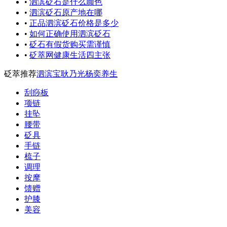
•
泗滨砭石是什么颜色
•
泗滨砭石原产地在哪
•
正品泗滨砭石价格是多少
•
如何正确使用泗滨砭石
•
砭石有假货购买需谨慎
•
砭萃网健康生活四主张
砭萃推荐
泗滨宝
耿乃光
杨奕养生
刮痧板
项链
挂坠
腰带
砭具
手链
梳子
调理
按摩
馈赠
护膝
美容