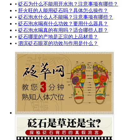
•
砭石为什么不能用开水泡？注意事项有哪些？
•
肝火旺的人能用砭石吗？具体怎么操作？
•
砭石泡水什么人不能喝？注意事项有哪些？
•
砭石泡水喝有什么功效？要用什么器具？
•
砭石泡水喝真的有用吗？适合哪些人群？
•
砭石哪里的产地是正宗的上品材质？
•
泗滨砭石眼罩的功效与作用是什么？