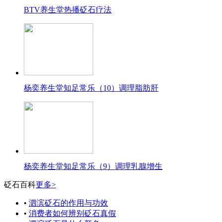
BTV养生堂热播砭石疗法
杨奕养生堂知足常乐（10）调理脂肪肝
杨奕养生堂知足常乐（9）调理乳腺增生
砭石百科
更多>
•
泗滨砭石的作用与功效
•
消费者如何辨别砭石真假