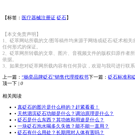
【标签：
医疗器械注册证
砭石
】
【本文免责声明】
1、砭萃网站所载的文/图等稿件均来源于网络或砭石/砭术相
任何形式的保证。
2、砭萃网所转载的文章、图片、音视频文件的版权归原作者所
依据。
3、如果您对砭萃网所载内容有任何异议，欢迎与我司进行联
上一篇：
“杨奕品牌砭石”销售代理授权书
下一篇：
砭石标准和
顶一下
|
0
相关阅读
•
真砭石的图片是什么样的？赶紧看看！
•
天然泗滨砭石功能是什么？调治原理是什么？
•
砭石是什么东西？其功效和用途是什么？
•
一块砭石泡水喝多久失效？能不能一直用？
•
砭石有什么用处？长期用对人体有害吗？