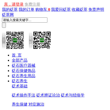
亲，请登录
免费注册
我的砭萃
我的订单
购物车
0
我爱问砭萃
收藏砭萃
免责声明
砭萃网
首 页
全部产品
砭石医疗器械
砭石保健饰品
砭石养生用品
砭石养生
砭术基础
砭术操作手法
砭术辨证论治
砭术与经络学
养生保健
对症施治