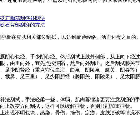
果，还能够调理疾病。本篇以砭石刮痧板为例，教大家四肢刮痧
砭石胸部刮痧补阴法
砭石背部刮痧的方法
痧板在皮肤相关部位刮拭，以达到疏通经络、活血化瘀之目的
厥阴心包经、手少阴心经。然后刮拭上肢外侧部，从上向下经过
眼，由里向外，宜先点按深陷，然后向外刮出。之后刮拭膝关节
、足少阴肾经（重点穴位血海、曲泉、阴陵泉、膝关、阴谷等）
、犊鼻、足三里）、足少阳胆经（膝阳关、阳陵泉）、足太阳膀
补法刮拭，手法轻柔一些，体弱、肌肉萎缩者更要注意刮痧的手
向上改变方向刮拭，这样可以缓解症状，否则只能加重症状。
上出现不明包块，感染、骨伤、挫伤、痣瘤、皮肤溃破等情况不