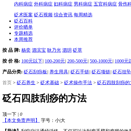
内科病症
外科病症
妇科病症
男科病症
五官科病症
骨伤
砭术医案
砭石视频
综合资讯
每周精选
砭石百科
评价晒单
专题精选
本周推荐
按 品 牌:
杨奕
泗滨宝
耿乃光
泗玥
砭萃
按 价 格:
100元以下
|
100-200元
|
200-500元
|
500-1000元
|
1000
产品分类:
砭石刮痧板
|
养生用具
|
砭石手链
|
砭石项链
|
砭石挂
首页
>
砭石养生
>
砭术基础
>
砭术操作手法
>
砭石四肢刮痧的
砭石四肢刮痧的方法
顶一下
|
0
【本文免责声明】
字号：
小
|
大