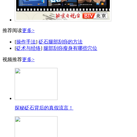
推荐阅读
更多>
[
操作手法
]
砭石腿部刮痧的方法
[
砭术与经络
]
腿部刮痧瘦身有哪些穴位
视频推荐
更多>
探秘砭石背后的真假流言！