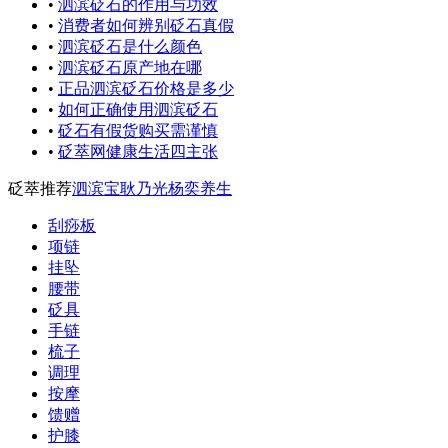
•
泗滨砭石的作用与功效
•
消费者如何辨别砭石真假
•
泗滨砭石是什么颜色
•
泗滨砭石原产地在哪
•
正品泗滨砭石价格是多少
•
如何正确使用泗滨砭石
•
砭石有假货购买需谨慎
•
砭萃网健康生活四主张
砭萃推荐
泗滨宝
耿乃光
杨奕养生
刮痧板
项链
挂坠
腰带
砭具
手链
梳子
调理
按摩
馈赠
护膝