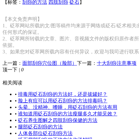
【标签：
刮痧的方法
四肢刮痧
砭石
】
【本文免责声明】
1、砭萃网站所载的文/图等稿件均来源于网络或砭石/砭术相
任何形式的保证。
2、砭萃网所转载的文章、图片、音视频文件的版权归原作者所
依据。
3、如果您对砭萃网所载内容有任何异议，欢迎与我司进行联
上一篇：
面部刮痧穴位图（脸部）
下一篇：
十大刮痧注意事项
顶一下
|
0
相关阅读
•
排毒用砭石刮痧的方法好，还是拔罐好？
•
脸上有痘可以用砭石刮痧的方法排毒吗？
•
头晕、没精神、嗜睡，用砭石刮痧的方法有用
•
谁知道用砭石刮痧的方法瘦腿多久才能见效？
•
砭石养生图解之四肢刮痧保健的方法
•
腿部砭石刮痧的方法
•
人体各部位砭石刮痧方法