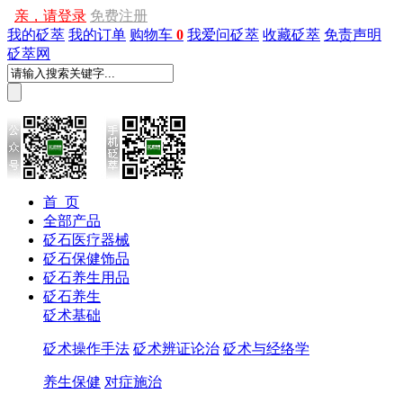
亲，请登录
免费注册
我的砭萃
我的订单
购物车
0
我爱问砭萃
收藏砭萃
免责声明
砭萃网
首 页
全部产品
砭石医疗器械
砭石保健饰品
砭石养生用品
砭石养生
砭术基础
砭术操作手法
砭术辨证论治
砭术与经络学
养生保健
对症施治