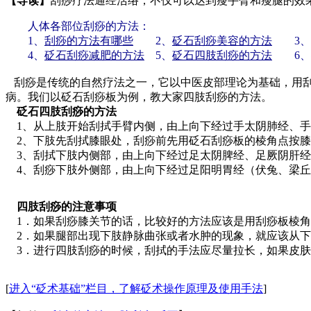
【导读】
刮痧疗法通经活络，不仅可以达到瘦手臂和瘦腿的效
人体各部位刮痧的方法：
1、
刮痧的方法有哪些
2、
砭石刮痧美容的方法
3、
4、
砭石刮痧减肥的方法
5、
砭石四肢刮痧的方法
6、
刮痧是传统的自然疗法之一，它以中医皮部理论为基础，用刮
病。我们以砭石刮痧板为例，教大家四肢刮痧的方法。
砭石四肢刮痧的方法
1、从上肢开始刮拭手臂内侧，由上向下经过手太阴肺经、手
2、下肢先刮拭膝眼处，刮痧前先用砭石刮痧板的棱角点按膝
3、刮拭下肢内侧部，由上向下经过足太阴脾经、足厥阴肝经
4、刮痧下肢外侧部，由上向下经过足阳明胃经（伏兔、梁丘
四肢刮痧的注意事项
1．如果刮痧膝关节的话，比较好的方法应该是用刮痧板棱角
2．如果腿部出现下肢静脉曲张或者水肿的现象，就应该从下
3．进行四肢刮痧的时候，刮拭的手法应尽量拉长，如果皮肤
[
进入“砭术基础”栏目，了解砭术操作原理及使用手法
]