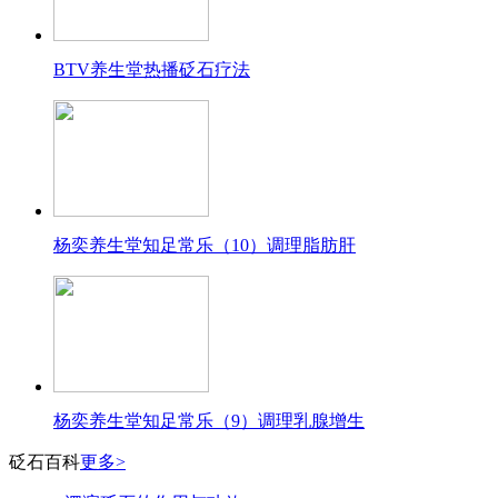
BTV养生堂热播砭石疗法
杨奕养生堂知足常乐（10）调理脂肪肝
杨奕养生堂知足常乐（9）调理乳腺增生
砭石百科
更多>