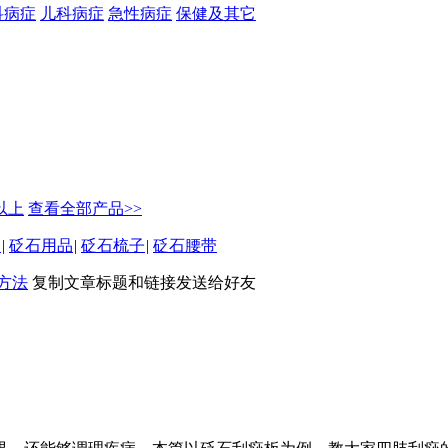
科病症
儿科病症
急性病症
保健及其它
元以上
查看全部产品>>
坠
|
砭石用品
|
砭石梳子
|
砭石腰带
方法
复制文章标题和链接发送给好友