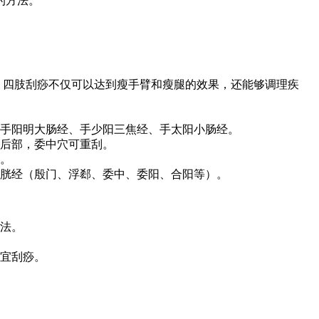
的方法。
。四肢刮痧不仅可以达到瘦手臂和瘦腿的效果，还能够调理疾
手阳明大肠经、手少阳三焦经、手太阳小肠经。
后部，委中穴可重刮。
。
胱经（殷门、浮郄、委中、委阳、合阳等）。
法。
宜刮痧。