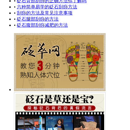
•
砭石背部刮痧的正确方法你了解吗
•
六种简单易学的砭石刮痧方法
•
刮痧的方法及常见注意事项
•
砭石腿部刮痧的方法
•
砭石腹部刮痧减肥的方法