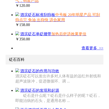
气，明星产品
￥120.00
泗滨砭石标准刮痧板
中号板 20年明星产品 可刮
痧点穴 免油 出痧快 适合家用
￥158.00
泗滨砭石单砭腰带
加热后舒适效果更佳
￥350.00
查看更多 >>
砭石百科
泗滨砭石的作用与功效
泗滨砭石可以发出许多对人体有益的远红外射线和
超声波脉冲，促进微循环、调 ...
泗滨砭石的发现和起源
砭石是什么呢？砭石是什么样子的呢？砭石，
即能治病的石头，是通用名称 ...