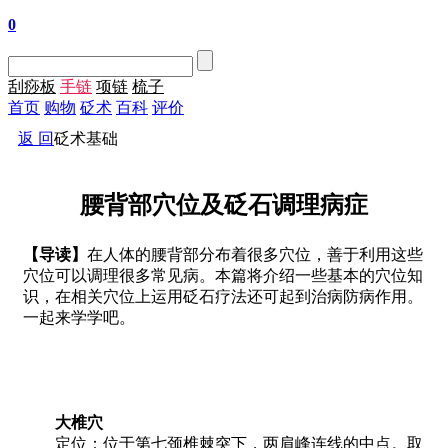
0
刮痧板
手链
项链
梳子
首页
购物
砭术
百科
评价
返 回
砭术基础
腰背部穴位及砭石调理病症
【导读】
在人体的腰背部分布着很多穴位，善于利用这些
穴位可以调理很多常见病。本篇将介绍一些基本的穴位知
识，在相关穴位上运用砭石疗法还可起到治病防病作用。
一起来学学吧。
大椎穴
定位：位于第七颈椎棘突下，两肩峰连线的中点。取