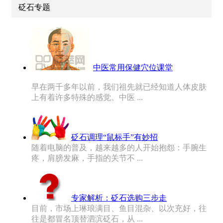
砭石专题
中医常用保健穴位课堂
早在两千多年以前，我们祖先就已经知道人体皮肤
上有着许多特殊的感觉。中医 ...
砭石调理“鼠标手”有妙招
随着电脑的普及，越来越多的人开始抱怨：手腕生
疼，肩膀发麻，手指的关节不 ...
专家解析：砭石选购三步走
目前，市场上琳琅满目、鱼目混杂、以次充好，往
往是都冒名顶替泗滨砭石，从 ...