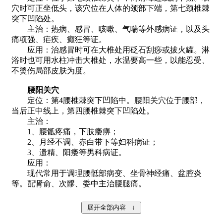
穴时可正坐低头，该穴位在人体的颈部下端，第七颈椎棘
突下凹陷处。
主治：热病、感冒、咳嗽、气喘等外感病证，以及头
痛项强、疟疾、癫狂等证。
应用：治感冒时可在大椎处用砭石刮痧或拔火罐。淋
浴时也可用水柱冲击大椎处，水温要高一些，以能忍受、
不烫伤局部皮肤为度。
腰阳关穴
定位：第4腰椎棘突下凹陷中。腰阳关穴位于腰部，
当后正中线上，第四腰椎棘突下凹陷处。
主治：
1、腰骶疼痛，下肢痿痹；
2、月经不调、赤白带下等妇科病证；
3、遗精、阳痿等男科病证。
应用：
现代常用于调理腰骶部病变、坐骨神经痛、盆腔炎
等。配肾俞、次髎、委中主治腰腿痛。