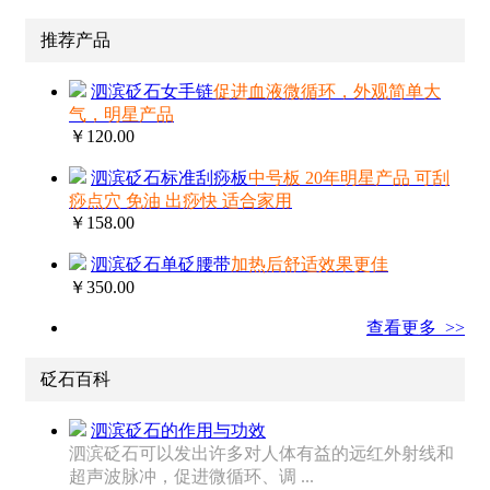
推荐产品
泗滨砭石女手链
促进血液微循环，外观简单大
气，明星产品
￥120.00
泗滨砭石标准刮痧板
中号板 20年明星产品 可刮
痧点穴 免油 出痧快 适合家用
￥158.00
泗滨砭石单砭腰带
加热后舒适效果更佳
￥350.00
查看更多 >>
砭石百科
泗滨砭石的作用与功效
泗滨砭石可以发出许多对人体有益的远红外射线和
超声波脉冲，促进微循环、调 ...