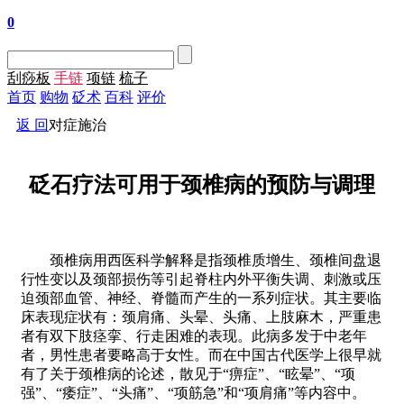
0
刮痧板
手链
项链
梳子
首页
购物
砭术
百科
评价
返 回
对症施治
砭石疗法可用于颈椎病的预防与调理
颈椎病用西医科学解释是指颈椎质增生、颈椎间盘退
行性变以及颈部损伤等引起脊柱内外平衡失调、刺激或压
迫颈部血管、神经、脊髓而产生的一系列症状。其主要临
床表现症状有：颈肩痛、头晕、头痛、上肢麻木，严重患
者有双下肢痉挛、行走困难的表现。此病多发于中老年
者，男性患者要略高于女性。而在中国古代医学上很早就
有了关于颈椎病的论述，散见于“痹症”、“眩晕”、“项
强”、“痿症”、“头痛”、“项筋急”和“项肩痛”等内容中。