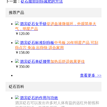
下一篇：
砭石腹部刮痧减肥的方法
推荐产品
泗滨砭石女手链
促进血液微循环，外观简单大
气，明星产品
￥120.00
泗滨砭石标准刮痧板
中号板 20年明星产品 可刮
痧点穴 免油 出痧快 适合家用
￥158.00
泗滨砭石单砭腰带
加热后舒适效果更佳
￥350.00
查看更多 >>
砭石百科
泗滨砭石的作用与功效
泗滨砭石可以发出许多对人体有益的远红外射线和