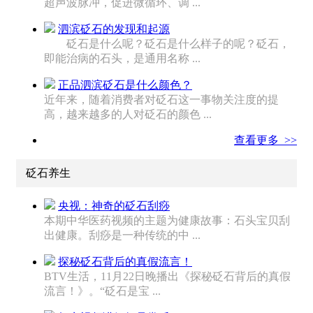
超声波脉冲，促进微循环、调 ...
泗滨砭石的发现和起源
砭石是什么呢？砭石是什么样子的呢？砭石，
即能治病的石头，是通用名称 ...
正品泗滨砭石是什么颜色？
近年来，随着消费者对砭石这一事物关注度的提
高，越来越多的人对砭石的颜色 ...
查看更多 >>
砭石养生
央视：神奇的砭石刮痧
本期中华医药视频的主题为健康故事：石头宝贝刮
出健康。刮痧是一种传统的中 ...
探秘砭石背后的真假流言！
BTV生活，11月22日晚播出《探秘砭石背后的真假
流言！》。“砭石是宝 ...