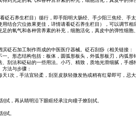
其得到充足的氧气和各种营养素的补充，细胞活化，真皮中的弹
看砭石养生栏目）循行，即手阳明大肠经、手少阳三焦经、手太
使用结合穴位效果更佳，详情请看砭石养生栏目），可以调节相
充足的氧气和各种营养素的补充，细胞活化，真皮中的弹性细胞
泗滨砭石
加工制作而成的中医医疗器械。
砭石
刮痧（相关链接：
不一。形态结构包括：板体，圆弧形板头，外弧形板刃，内弧形
法、刮法和砭砧的一些用法。小巧、精致，质地光滑细腻，手感特
）方法与步骤：
1次，手法宜轻柔，刮至皮肤轻微发热或稍有红晕即可，忌大
刮拭，再从睛明沿下眼眶经承泣向瞳子燎刮拭。
刮拭。