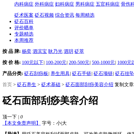
内科病症
外科病症
妇科病症
男科病症
五官科病症
骨伤
砭术医案
砭石视频
综合资讯
每周精选
砭石百科
评价晒单
专题精选
本周推荐
按 品 牌:
杨奕
泗滨宝
耿乃光
泗玥
砭萃
按 价 格:
100元以下
|
100-200元
|
200-500元
|
500-1000元
|
1000
产品分类:
砭石刮痧板
|
养生用具
|
砭石手链
|
砭石项链
|
砭石挂
首页
>
砭石养生
>
砭术基础
>
砭石面部刮痧美容介绍
复制文章
砭石面部刮痧美容介绍
顶一下
|
0
【本文免责声明】
字号：
小
|
大