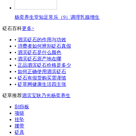
杨奕养生堂知足常乐（9）调理乳腺增生
砭石百科
更多>
•
泗滨砭石的作用与功效
•
消费者如何辨别砭石真假
•
泗滨砭石是什么颜色
•
泗滨砭石原产地在哪
•
正品泗滨砭石价格是多少
•
如何正确使用泗滨砭石
•
砭石有假货购买需谨慎
•
砭萃网健康生活四主张
砭萃推荐
泗滨宝
耿乃光
杨奕养生
刮痧板
项链
挂坠
腰带
砭具