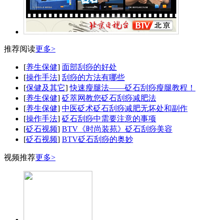
推荐阅读
更多>
[
养生保健
]
面部刮痧的好处
[
操作手法
]
刮痧的方法有哪些
[
保健及其它
]
快速瘦腿法——砭石刮痧瘦腿教程！
[
养生保健
]
砭萃网教您砭石刮痧减肥法
[
养生保健
]
中医砭术砭石刮痧减肥无坏处和副作
[
操作手法
]
砭石刮痧中需要注意的事项
[
砭石视频
]
BTV《时尚装苑》砭石刮痧美容
[
砭石视频
]
BTV砭石刮痧的奥妙
视频推荐
更多>