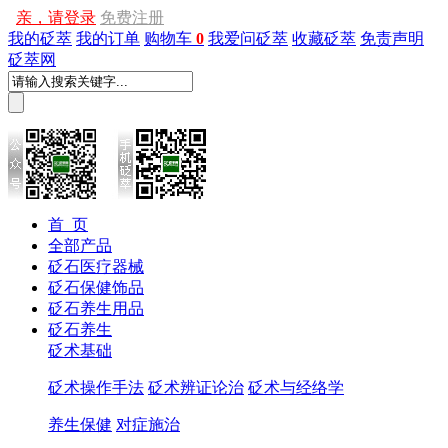
亲，请登录
免费注册
我的砭萃
我的订单
购物车
0
我爱问砭萃
收藏砭萃
免责声明
砭萃网
首 页
全部产品
砭石医疗器械
砭石保健饰品
砭石养生用品
砭石养生
砭术基础
砭术操作手法
砭术辨证论治
砭术与经络学
养生保健
对症施治