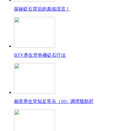
探秘砭石背后的真假流言！
BTV养生堂热播砭石疗法
杨奕养生堂知足常乐（10）调理脂肪肝