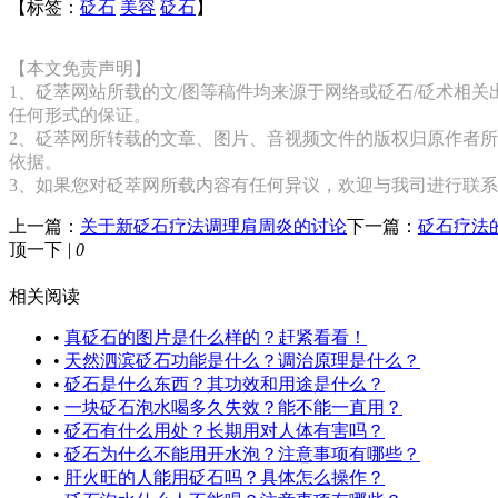
【标签：
砭石
美容
砭石
】
【本文免责声明】
1、砭萃网站所载的文/图等稿件均来源于网络或砭石/砭术相
任何形式的保证。
2、砭萃网所转载的文章、图片、音视频文件的版权归原作者所
依据。
3、如果您对砭萃网所载内容有任何异议，欢迎与我司进行联
上一篇：
关于新砭石疗法调理肩周炎的讨论
下一篇：
砭石疗法
顶一下
|
0
相关阅读
•
真砭石的图片是什么样的？赶紧看看！
•
天然泗滨砭石功能是什么？调治原理是什么？
•
砭石是什么东西？其功效和用途是什么？
•
一块砭石泡水喝多久失效？能不能一直用？
•
砭石有什么用处？长期用对人体有害吗？
•
砭石为什么不能用开水泡？注意事项有哪些？
•
肝火旺的人能用砭石吗？具体怎么操作？