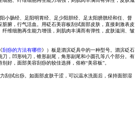
性细胞、纤维细胞再生能力增强，则肌肉丰满而有弹性，皮肤滋
阳小肠经、足阳明胃经、足少阳胆经、足太阳膀胱经和任、督
应脏腑，行气活血。用砭石美容板刮拭面部皮肤，直接刺激表皮
、纤维细胞再生能力增强，则肌肉丰满而有弹性，皮肤滋润、皱
《
刮痧的方法有哪些
》）板是泗滨砭具中的一种型号。泗滨
砭石
钝刀，凹形钝刀，锥形副尾，角形副尾和小圆孔等八个部分。有
别好，面部美容刮痧的较佳选择，俗称“美容板”。
力刮拭出痧。如面部皮肤干涩，可以温水洗面后，保持面部湿