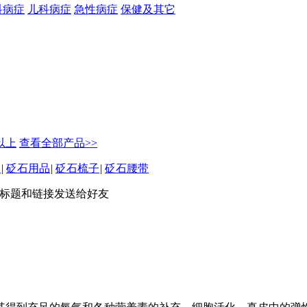
科病症
儿科病症
急性病症
保健及其它
元以上
查看全部产品>>
坠
|
砭石用品
|
砭石梳子
|
砭石腰带
标题和链接发送给好友