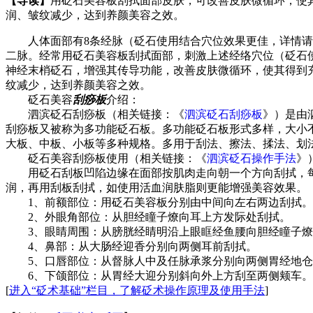
【导读】
用砭石美容板刮拭面部皮肤，可改善皮肤微循环，使
润、皱纹减少，达到养颜美容之效。
人体面部有8条经脉（
砭石
使用结合穴位效果更佳，详情请
二脉。经常用砭石美容板刮拭面部，刺激上述经络穴位（
砭石
神经末梢
砭石
，增强其传导功能，改善皮肤微循环，使其得到
纹减少，达到养颜美容之效。
砭石美容
刮痧板
介绍：
泗滨砭石刮痧板（相关链接：《
泗滨砭石刮痧板
》）是由
刮痧板又被称为多功能
砭石
板。多功能
砭石
板形式多样，大小
大板、中板、小板等多种规格。多用于刮法、擦法、揉法、划
砭石
美容刮痧板使用（相关链接：《
泗滨砭石操作手法
》
用砭石刮板凹陷边缘在面部按肌肉走向朝一个方向刮拭，每天
润，再用刮板刮拭，如使用活血润肤脂则更能增强美容效果。
1、前额部位：用砭石美容板分别由中间向左右两边刮拭。
2、外眼角部位：从胆经瞳子燎向耳上方发际处刮拭。
3、眼睛周围：从膀胱经睛明沿上眼眶经鱼腰向胆经瞳子燎
4、鼻部：从大肠经迎香分别向两侧耳前刮拭。
5、口唇部位：从督脉人中及任脉承浆分别向两侧胃经地仓
6、下颌部位：从胃经大迎分别斜向外上方刮至两侧颊车。
[
进入“砭术基础”栏目，了解砭术操作原理及使用手法
]